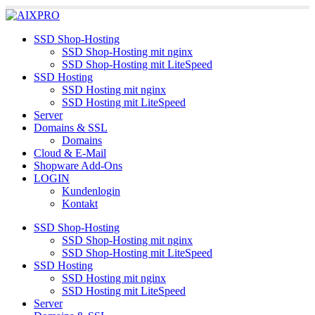
SSD Shop-Hosting
Unsere
SSD Shop-Hosting mit nginx
Datenschutzerklärung
Einverstanden
SSD Shop-Hosting mit LiteSpeed
SSD Hosting
SSD Hosting mit nginx
SSD Hosting mit LiteSpeed
Server
Domains & SSL
Domains
Cloud & E-Mail
Shopware Add-Ons
LOGIN
Kundenlogin
Kontakt
SSD Shop-Hosting
SSD Shop-Hosting mit nginx
SSD Shop-Hosting mit LiteSpeed
SSD Hosting
SSD Hosting mit nginx
SSD Hosting mit LiteSpeed
Server