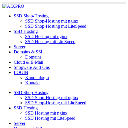
SSD Shop-Hosting
Unsere
SSD Shop-Hosting mit nginx
Datenschutzerklärung
Einverstanden
SSD Shop-Hosting mit LiteSpeed
SSD Hosting
SSD Hosting mit nginx
SSD Hosting mit LiteSpeed
Server
Domains & SSL
Domains
Cloud & E-Mail
Shopware Add-Ons
LOGIN
Kundenlogin
Kontakt
SSD Shop-Hosting
SSD Shop-Hosting mit nginx
SSD Shop-Hosting mit LiteSpeed
SSD Hosting
SSD Hosting mit nginx
SSD Hosting mit LiteSpeed
Server